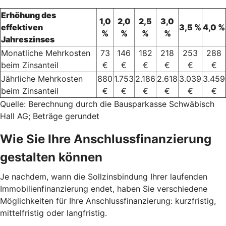
Erhöhung des
1,0
2,0
2,5
3,0
effektiven
3,5 %
4,0 %
%
%
%
%
Jahreszinses
Monatliche Mehrkosten
73
146
182
218
253
288
beim Zinsanteil
€
€
€
€
€
€
Jährliche Mehrkosten
880
1.753
2.186
2.618
3.039
3.459
beim Zinsanteil
€
€
€
€
€
€
Quelle: Berechnung durch die Bausparkasse Schwäbisch
Hall AG; Beträge gerundet
Wie Sie Ihre Anschlussfinanzierung
gestalten können
Je nachdem, wann die Sollzinsbindung Ihrer laufenden
Immobilienfinanzierung endet, haben Sie verschiedene
Möglichkeiten für Ihre Anschlussfinanzierung: kurzfristig,
mittelfristig oder langfristig.