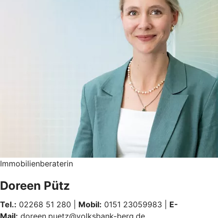
Immobilienberaterin
Doreen Pütz
Tel.:
02268 51 280 |
Mobil:
0151 23059983 |
E-
Mail:
doreen.puetz@volksbank-berg.de