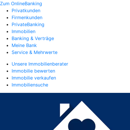
Zum OnlineBanking
Privatkunden
Firmenkunden
PrivateBanking
Immobilien
Banking & Verträge
Meine Bank
Service & Mehrwerte
Unsere Immobilienberater
Immobilie bewerten
Immobilie verkaufen
Immobiliensuche