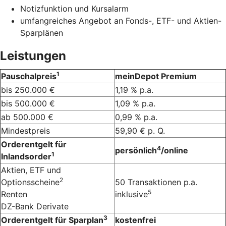
Notizfunktion und Kursalarm
umfangreiches Angebot an Fonds-, ETF- und Aktien-
Sparplänen
Leistungen
1
Pauschalpreis
meinDepot Premium
bis 250.000 €
1,19 % p.a.
bis 500.000 €
1,09 % p.a.
ab 500.000 €
0,99 % p.a.
Mindestpreis
59,90 € p. Q.
Orderentgelt für
4
persönlich
/online
1
Inlandsorder
Aktien, ETF und
2
Optionsscheine
50 Transaktionen p.a.
5
Renten
inklusive
DZ-Bank Derivate
3
Orderentgelt für Sparplan
kostenfrei