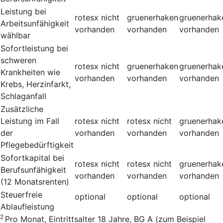
Leistung bei
rotesx
nicht
gruenerhaken
gruenerhak
Arbeitsunfähigkeit
vorhanden
vorhanden
vorhanden
wählbar
Sofortleistung bei
schweren
rotesx
nicht
gruenerhaken
gruenerhak
Krankheiten wie
vorhanden
vorhanden
vorhanden
Krebs, Herzinfarkt,
Schlaganfall
Zusätzliche
Leistung im Fall
rotesx
nicht
rotesx
nicht
gruenerhak
der
vorhanden
vorhanden
vorhanden
Pflegebedürftigkeit
Sofortkapital bei
rotesx
nicht
rotesx
nicht
gruenerhak
Berufsunfähigkeit
vorhanden
vorhanden
vorhanden
(12 Monatsrenten)
Steuerfreie
optional
optional
optional
Ablaufleistung
2
Pro Monat, Eintrittsalter 18 Jahre, BG A (zum Beispiel