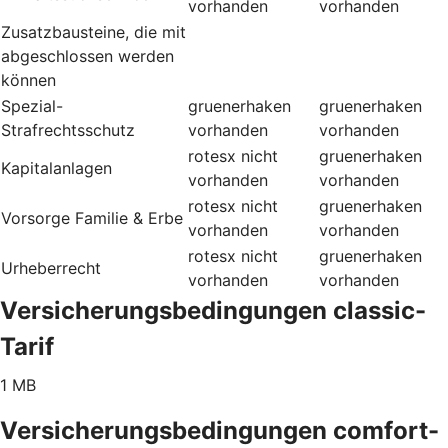
vorhanden
vorhanden
Zusatzbausteine, die mit
abgeschlossen werden
können
Spezial-
gruenerhaken
gruenerhaken
Strafrechtsschutz
vorhanden
vorhanden
rotesx
nicht
gruenerhaken
Kapitalanlagen
vorhanden
vorhanden
rotesx
nicht
gruenerhaken
Vorsorge Familie & Erbe
vorhanden
vorhanden
rotesx
nicht
gruenerhaken
Urheberrecht
vorhanden
vorhanden
Versicherungsbedingungen classic-
Tarif
1 MB
Versicherungsbedingungen comfort-