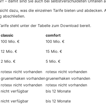
 – damit sind Sie auch bei selbstverschuldeten Unfällen a
cht dazu, was die einzelnen Tarife bieten und abdecken. All
g abschließen.
Tarife steht unter der Tabelle zum Download bereit.
classic
comfort
100 Mio. €
100 Mio. €
12 Mio. €
15 Mio. €
2 Mio. €
5 Mio. €
rotesx
nicht vorhanden
rotesx
nicht vorhanden
gruenerhaken
vorhanden
gruenerhaken
vorhanden
rotesx
nicht vorhanden
rotesx
nicht vorhanden
nicht verfügbar
bis 12 Monate
nicht verfügbar
bis 12 Monate