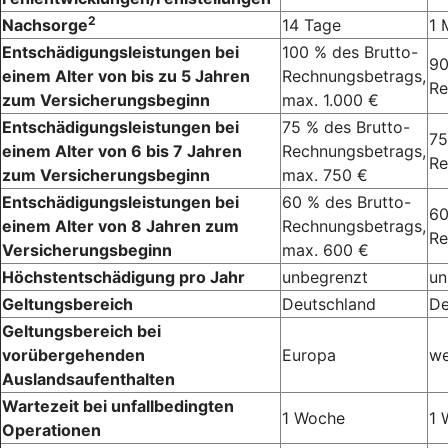
2
Nachsorge
14 Tage
1 
Entschädigungsleistungen bei
100 % des Brutto-
90
einem Alter von bis zu 5 Jahren
Rechnungsbetrags,
Re
zum Versicherungsbeginn
max. 1.000 €
Entschädigungsleistungen bei
75 % des Brutto-
75
einem Alter von 6 bis 7 Jahren
Rechnungsbetrags,
Re
zum Versicherungsbeginn
max. 750 €
Entschädigungsleistungen bei
60 % des Brutto-
60
einem Alter von 8 Jahren zum
Rechnungsbetrags,
Re
Versicherungsbeginn
max. 600 €
Höchstentschädigung pro Jahr
unbegrenzt
un
Geltungsbereich
Deutschland
De
Geltungsbereich bei
vorübergehenden
Europa
we
Auslandsaufenthalten
Wartezeit bei unfallbedingten
1 Woche
1 
Operationen