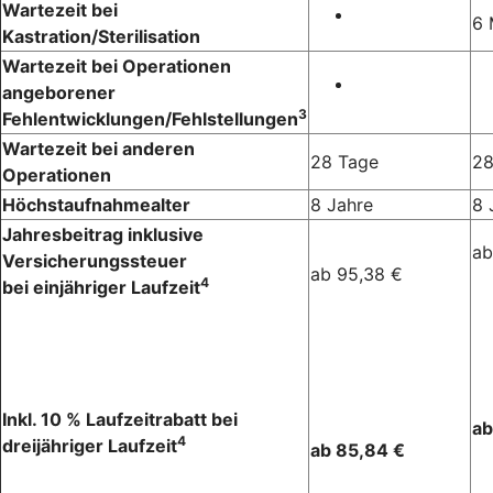
Wartezeit bei
6 
Kastration/Sterilisation
Wartezeit bei Operationen
angeborener
3
Fehlentwicklungen/Fehlstellungen
Wartezeit bei anderen
28 Tage
28
Operationen
Höchstaufnahmealter
8 Jahre
8 
Jahresbeitrag inklusive
ab
Versicherungssteuer
ab 95,38 €
4
bei einjähriger Laufzeit
Inkl. 10 % Laufzeitrabatt bei
ab
4
dreijähriger Laufzeit
ab 85,84 €