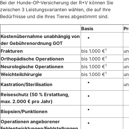
Bei der Hunde-OP-Versicherung der R+V können Sie
zwischen 3 Leistungsvarianten wählen, die auf Ihre
Bedürfnisse und die Ihres Tieres abgestimmt sind.
Basis
P
Kostenübernahme unabhängig von
der Gebührenordnung GOT
1
Frakturen
bis 1.000 €
un
1
Orthopädische Operationen
bis 1.000 €
un
1
Neurologische Operationen
bis 1.000 €
un
1
Weichteilchirurgie
bis 1.000 €
un
Kastration/Sterilisation
un
Reiseschutz (50 % Erstattung,
max. 2.000 € pro Jahr)
Biopsien/Punktionen
Operationen angeborener
Fehlentwicklungen/Fehlstellungen