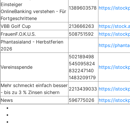
Einsteiger
1389603578
https://istoc
OnlineBanking verstehen - Für
Fortgeschrittene
VBB Golf Cup
213666263
https://stock
FrauenF.O.K.U.S.
508751592
https://istoc
Phantasialand - Herbstferien
https://phanta
2026
502189498
545095824
Vereinsspende
https://istoc
832247140
1483209179
Mehr schmeckt einfach besser
2213439033
https://istoc
- bis zu 3 % Zinsen sichern
News
596775026
https://istoc