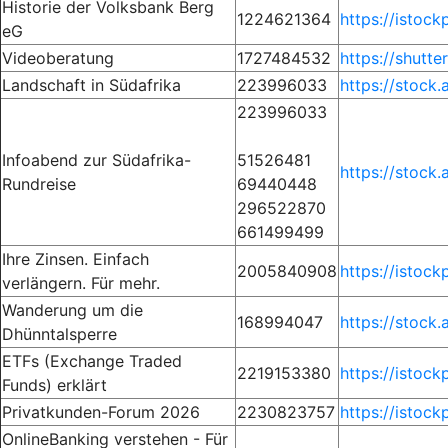
Historie der Volksbank Berg
1224621364
https://istoc
eG
Videoberatung
1727484532
https://shutt
Landschaft in Südafrika
223996033
https://stock
223996033
Infoabend zur Südafrika-
51526481
https://stock
Rundreise
69440448
296522870
661499499
Ihre Zinsen. Einfach
2005840908
https://istoc
verlängern. Für mehr.
Wanderung um die
168994047
https://stock
Dhünntalsperre
ETFs (Exchange Traded
2219153380
https://istoc
Funds) erklärt
Privatkunden-Forum 2026
2230823757
https://istoc
OnlineBanking verstehen - Für