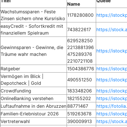
Titel
Quelle
Name
Wachstumssparen - Feste
1178280800
https://istoc
Zinsen sichern ohne Kursrisiko
easyCredit - Sofortkredit mit
743822617
https://stock
finanziellem Spielraum
629528250
Gewinnsparen - Gewinne, die
2213881396
https://istoc
Träume wahr machen
475289376
2210721108
Ratgeber
1504386776
https://istoc
Vermögen im Blick |
490551250
https://istoc
Depotcheck | Gold
Crowdfunding
183348206
https://istoc
OnlineBanking verstehen
182155202
https://istoc
Luftaufnahme in den Abruzzen
88771467
https://fotoli
Familien-Erlebnistour 2026
519263678
https://istoc
Vertreterwahl
390009913
https://stock