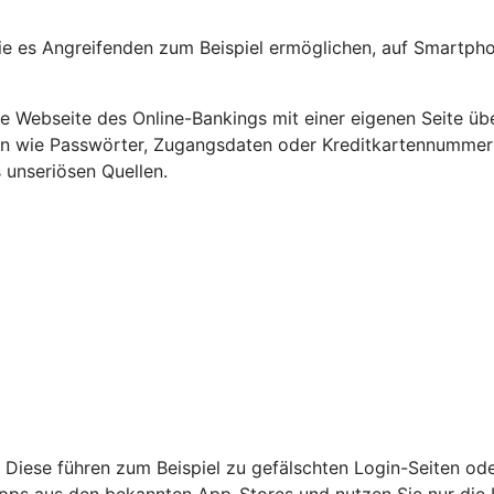
e es Angreifenden zum Beispiel ermöglichen, auf Smartpho
Webseite des Online-Bankings mit einer eigenen Seite übe
ten wie Passwörter, Zugangsdaten oder Kreditkartennumme
 unseriösen Quellen.
 Diese führen zum Beispiel zu gefälschten Login-Seiten od
nur Apps aus den bekannten App-Stores und nutzen Sie nur di