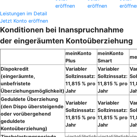
eröffnen
eröffnen
eröffne
Leistungen im Detail
Jetzt Konto eröffnen
Konditionen bei Inanspruchnahme
der eingeräumten Kontoüberziehung
meinKonto
meinKonto
me
Plus
Smart
Dispokredit
Variabler
Variabler
Var
(eingeräumte,
Sollzinssatz:
Sollzinssatz:
Sol
unbefristete
11,815 % pro
11,815 % pro
11
Überziehungsmöglichkeit)
Jahr
Jahr
Ja
Geduldete Überziehung
Variabler
Variabler
Var
(den Dispo übersteigende
Sollzinssatz:
Sollzinssatz:
Sol
oder vorübergehend
11,815 % pro
11,815 % pro
11
geduldete
Jahr
Jahr
Ja
Kontoüberziehung)
Zinsbelastungsperiode
vierteljährlich
vierteljährlich
vie