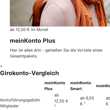
ab 12,50 € im Monat
meinKonto Plus
Hier ist alles drin - genießen Sie die Vorteile eines
Gesamtpakets.
>
Girokonto-Vergleich
meinKonto
meinKonto
meinKo
Plus
Smart
ab
ab 6,50
ab
Kontoführungsgebühr
12,50 €
1
€
€
Mitglieder
1