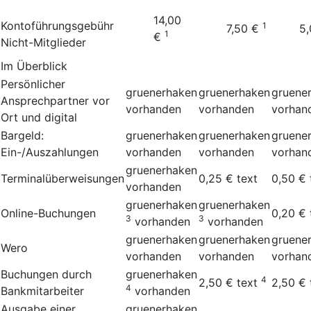
14,00
Kontoführungsgebühr
1
7,50 €
5
1
€
Nicht-Mitglieder
Im Überblick
Persönlicher
gruenerhaken
gruenerhaken
gruene
Ansprechpartner vor
vorhanden
vorhanden
vorhan
Ort und digital
Bargeld:
gruenerhaken
gruenerhaken
gruene
Ein-/Auszahlungen
vorhanden
vorhanden
vorhan
gruenerhaken
Terminalüberweisungen
0,25 €
text
0,50 €
vorhanden
gruenerhaken
gruenerhaken
Online-Buchungen
0,20 €
3
3
vorhanden
vorhanden
gruenerhaken
gruenerhaken
gruene
Wero
vorhanden
vorhanden
vorhan
Buchungen durch
gruenerhaken
4
2,50 €
text
2,50 €
4
Bankmitarbeiter
vorhanden
Ausgabe einer
gruenerhaken