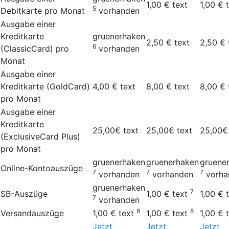
1,00 €
text
1,00 €
5
Debitkarte pro Monat
vorhanden
Ausgabe einer
Kreditkarte
gruenerhaken
2,50 €
text
2,50 €
6
(ClassicCard) pro
vorhanden
Monat
Ausgabe einer
Kreditkarte (GoldCard)
4,00 €
text
8,00 €
text
8,00 €
pro Monat
Ausgabe einer
Kreditkarte
25,00€
text
25,00€
text
25,00€
(ExclusiveCard Plus)
pro Monat
gruenerhaken
gruenerhaken
gruene
Online-Kontoauszüge
7
7
7
vorhanden
vorhanden
vorha
gruenerhaken
7
SB-Auszüge
1,00 €
text
1,00 €
7
vorhanden
8
8
Versandauszüge
1,00 €
text
1,00 €
text
1,00 €
Jetzt
Jetzt
Jetzt